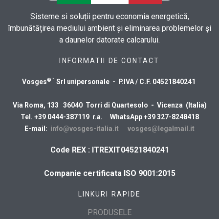
Sisteme si soluții pentru economia energetică,
îmbunătățirea mediului ambient și eliminarea problemelor și
a daunelor datorate calcarului.
INFORMATII DE CONTACT
®™
Vosges
Srl unipersonale - P.IVA / C.F. 04521840241
Via Roma, 133 36040 Torri di Quartesolo - Vicenza (Italia)
Tel. +39 0444-387119 r.a. WhatsApp +39 327-8248418
E-mail:
info@vosges-italia.it
vosges@legalmail.it
Code REX : ITREXIT04521840241
Companie certificata ISO 9001:2015
LINKURI RAPIDE
PRODUSELE