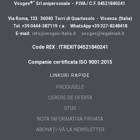
®™
Vosges
Srl unipersonale - P.IVA / C.F. 04521840241
Via Roma, 133 36040 Torri di Quartesolo - Vicenza (Italia)
Tel. +39 0444-387119 r.a. WhatsApp +39 327-8248418
E-mail:
info@vosges-italia.it
vosges@legalmail.it
Code REX : ITREXIT04521840241
Companie certificata ISO 9001:2015
LINKURI RAPIDE
PRODUSELE
CERERE DE OFERTA
STIRI
NOTA INFORMATIVA PRIVATA
ABONAȚI-VĂ LA NEWSLETTER