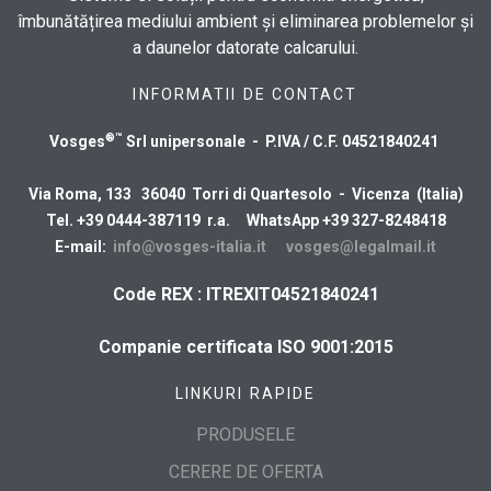
îmbunătățirea mediului ambient și eliminarea problemelor și
a daunelor datorate calcarului.
INFORMATII DE CONTACT
®™
Vosges
Srl unipersonale - P.IVA / C.F. 04521840241
Via Roma, 133 36040 Torri di Quartesolo - Vicenza (Italia)
Tel. +39 0444-387119 r.a. WhatsApp +39 327-8248418
E-mail:
info@vosges-italia.it
vosges@legalmail.it
Code REX : ITREXIT04521840241
Companie certificata ISO 9001:2015
LINKURI RAPIDE
PRODUSELE
CERERE DE OFERTA