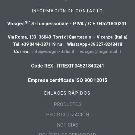
INFORMACIÓN DE CONTACTO
®™
Vosges
Srl unipersonale - P.IVA / C.F. 04521840241
Via Roma, 133 36040 Torri di Quartesolo - Vicenza (Italia)
Tel. +39 0444-387119 r.a. WhatsApp +39 327-8248418
Correo :
info@vosges-italia.it
vosges@legalmail.it
Code REX : ITREXIT04521840241
Empresa certificada ISO 9001:2015
ENLACES RÁPIDOS
PRODUCTOS
PEDIR COTIZACIÓN
NOTICIAS