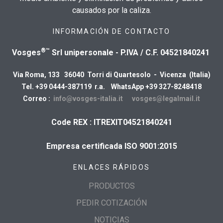
causados por la caliza.
INFORMACIÓN DE CONTACTO
®™
Vosges
Srl unipersonale - P.IVA / C.F. 04521840241
Via Roma, 133 36040 Torri di Quartesolo - Vicenza (Italia)
Tel. +39 0444-387119 r.a. WhatsApp +39 327-8248418
Correo :
info@vosges-italia.it
vosges@legalmail.it
Code REX : ITREXIT04521840241
Empresa certificada ISO 9001:2015
ENLACES RÁPIDOS
PRODUCTOS
PEDIR COTIZACIÓN
NOTICIAS