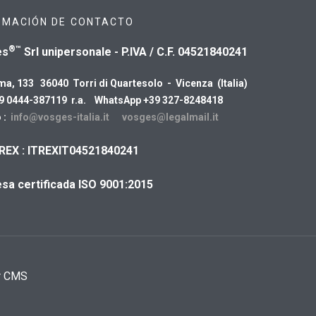
RMACIÓN DE CONTACTO
®™
es
Srl unipersonale - P.IVA / C.F. 04521840241
ma, 133 36040 Torri di Quartesolo - Vicenza (Italia)
39 0444-387119 r.a. WhatsApp +39 327-8248418
 :
info@vosges-italia.it
vosges@legalmail.it
REX : ITREXIT04521840241
sa certificada ISO 9001:2015
r CMS