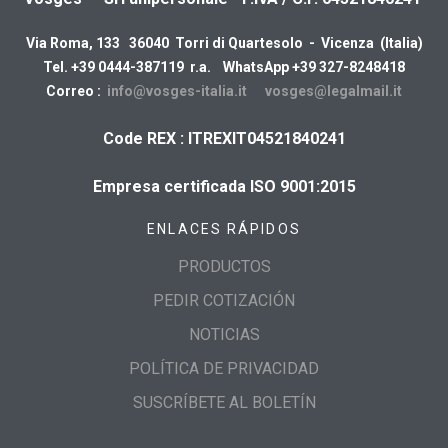
Via Roma, 133 36040 Torri di Quartesolo - Vicenza (Italia)
Tel. +39 0444-387119 r.a. WhatsApp +39 327-8248418
Correo :
info@vosges-italia.it
vosges@legalmail.it
Code REX : ITREXIT04521840241
Empresa certificada ISO 9001:2015
ENLACES RÁPIDOS
PRODUCTOS
PEDIR COTIZACIÓN
NOTICIAS
POLÍTICA DE PRIVACIDAD
SUSCRÍBETE AL BOLETÍN