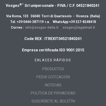
®™
Vosges
Srl unipersonale - P.IVA / C.F. 04521840241
Via Roma, 133 36040 Torri di Quartesolo - Vicenza (Italia)
Tel. +39 0444-387119 r.a. WhatsApp +39 327-8248418
Correo :
info@vosges-italia.it
vosges@legalmail.it
Code REX : ITREXIT04521840241
Empresa certificada ISO 9001:2015
ENLACES RÁPIDOS
PRODUCTOS
PEDIR COTIZACIÓN
NOTICIAS
POLÍTICA DE PRIVACIDAD
SUSCRÍBETE AL BOLETÍN