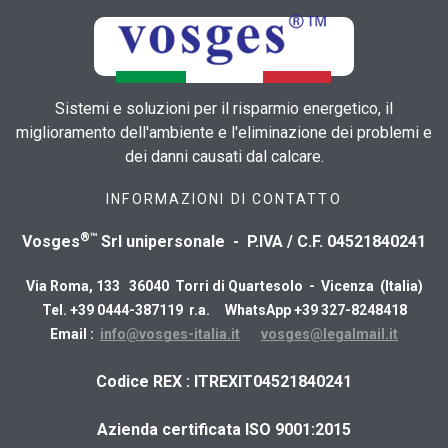
Sistemi e soluzioni per il risparmio energetico, il
miglioramento dell'ambiente e l'eliminazione dei problemi e
dei danni causati dal calcare.
INFORMAZIONI DI CONTATTO
®™
Vosges
Srl unipersonale - P.IVA / C.F. 04521840241
Via Roma, 133 36040 Torri di Quartesolo - Vicenza (Italia)
Tel. +39 0444-387119 r.a. WhatsApp +39 327-8248418
Email :
info@vosges-italia.it
vosges@legalmail.it
​Codice REX : ITREXIT04521840241
Azienda certificata ISO 9001:2015