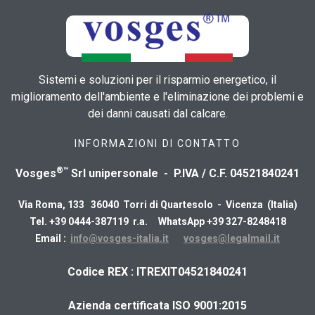
Sistemi e soluzioni per il risparmio energetico, il
miglioramento dell'ambiente e l'eliminazione dei problemi e
dei danni causati dal calcare.
INFORMAZIONI DI CONTATTO
®™
Vosges
Srl unipersonale - P.IVA / C.F. 04521840241
Via Roma, 133 36040 Torri di Quartesolo - Vicenza (Italia)
Tel. +39 0444-387119 r.a. WhatsApp +39 327-8248418
Email :
info@vosges-italia.it
vosges@legalmail.it
​Codice REX : ITREXIT04521840241
Azienda certificata ISO 9001:2015