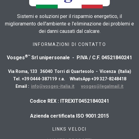
Sistemi e soluzioni per il risparmio energetico, il
miglioramento dell'ambiente e l'eliminazione dei problemi e
dei danni causati dal calcare.
INFORMAZIONI DI CONTATTO
®™
Vosges
Srl unipersonale - P.IVA / C.F. 04521840241
Via Roma, 133 36040 Torri di Quartesolo - Vicenza (Italia)
Tel. +39 0444-387119 r.a. WhatsApp +39 327-8248418
Email :
info@vosges-italia.it
vosges@legalmail.it
​Codice REX : ITREXIT04521840241
Azienda certificata ISO 9001:2015
LINKS VELOCI