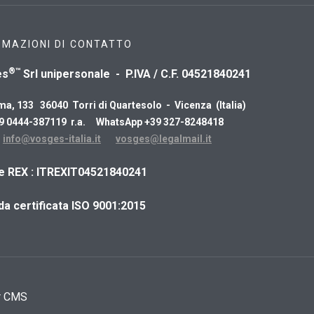
RMAZIONI DI CONTATTO
®™
es
Srl unipersonale - P.IVA / C.F. 04521840241
ma, 133 36040 Torri di Quartesolo - Vicenza (Italia)
39 0444-387119 r.a. WhatsApp +39 327-8248418
:
info@vosges-italia.it
vosges@legalmail.it
ce REX : ITREXIT04521840241
da certificata ISO 9001:2015
r CMS