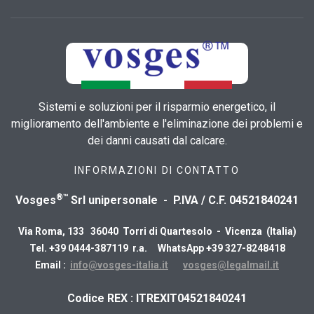
Sistemi e soluzioni per il risparmio energetico, il
miglioramento dell'ambiente e l'eliminazione dei problemi e
dei danni causati dal calcare.
INFORMAZIONI DI CONTATTO
®™
Vosges
Srl unipersonale - P.IVA / C.F. 04521840241
Via Roma, 133 36040 Torri di Quartesolo - Vicenza (Italia)
Tel. +39 0444-387119 r.a. WhatsApp +39 327-8248418
Email :
info@vosges-italia.it
vosges@legalmail.it
​Codice REX : ITREXIT04521840241