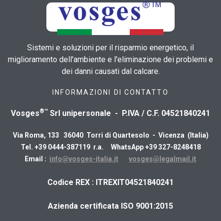
Sistemi e soluzioni per il risparmio energetico, il
miglioramento dell'ambiente e l'eliminazione dei problemi e
dei danni causati dal calcare.
INFORMAZIONI DI CONTATTO
®™
Vosges
Srl unipersonale - P.IVA / C.F. 04521840241
Via Roma, 133 36040 Torri di Quartesolo - Vicenza (Italia)
Tel. +39 0444-387119 r.a. WhatsApp +39 327-8248418
Email :
info@vosges-italia.it
vosges@legalmail.it
​Codice REX : ITREXIT04521840241
Azienda certificata ISO 9001:2015