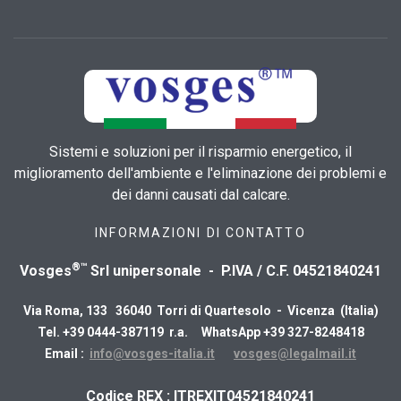
Sistemi e soluzioni per il risparmio energetico, il
miglioramento dell'ambiente e l'eliminazione dei problemi e
dei danni causati dal calcare.
INFORMAZIONI DI CONTATTO
®™
Vosges
Srl unipersonale - P.IVA / C.F. 04521840241
Via Roma, 133 36040 Torri di Quartesolo - Vicenza (Italia)
Tel. +39 0444-387119 r.a. WhatsApp +39 327-8248418
Email :
info@vosges-italia.it
vosges@legalmail.it
​Codice REX : ITREXIT04521840241