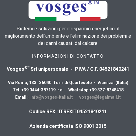
Sistemi e soluzioni per il risparmio energetico, il
miglioramento dell'ambiente e l'eliminazione dei problemi e
dei danni causati dal calcare.
INFORMAZIONI DI CONTATTO
®™
Vosges
Srl unipersonale - P.IVA / C.F. 04521840241
Via Roma, 133 36040 Torri di Quartesolo - Vicenza (Italia)
Tel. +39 0444-387119 r.a. WhatsApp +39 327-8248418
Email :
info@vosges-italia.it
vosges@legalmail.it
​Codice REX : ITREXIT04521840241
Azienda certificata ISO 9001:2015