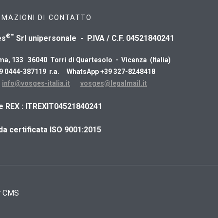
RMAZIONI DI CONTATTO
®™
es
Srl unipersonale - P.IVA / C.F. 04521840241
ma, 133 36040 Torri di Quartesolo - Vicenza (Italia)
39 0444-387119 r.a. WhatsApp +39 327-8248418
:
info@vosges-italia.it
vosges@legalmail.it
ce REX : ITREXIT04521840241
da certificata ISO 9001:2015
r CMS