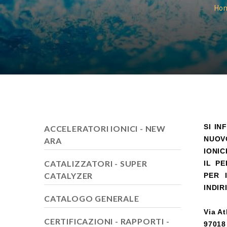
Ho
SI IN
ACCELERATORI IONICI - NEW
NUOV
ARA
IONIC
CATALIZZATORI - SUPER
IL P
CATALYZER
PER 
INDIR
CATALOGO GENERALE
Via At
CERTIFICAZIONI - RAPPORTI -
97018 