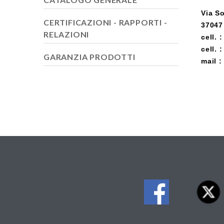
Via So
CERTIFICAZIONI - RAPPORTI -
37047
RELAZIONI
cell.
cell.
GARANZIA PRODOTTI
mail 