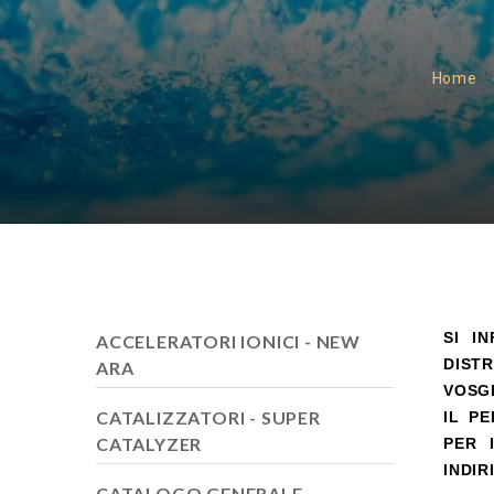
Home
SI I
ACCELERATORI IONICI - NEW
DIST
ARA
VOSGE
CATALIZZATORI - SUPER
IL P
CATALYZER
PER 
INDIR
CATALOGO GENERALE