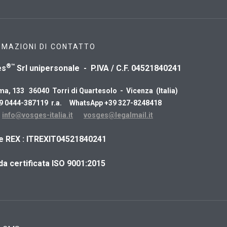
RMAZIONI DI CONTATTO
®™
es
Srl unipersonale - P.IVA / C.F. 04521840241
ma, 133 36040 Torri di Quartesolo - Vicenza (Italia)
39 0444-387119 r.a. WhatsApp +39 327-8248418
:
info@vosges-italia.it
vosges@legalmail.it
ce REX : ITREXIT04521840241
da certificata ISO 9001:2015