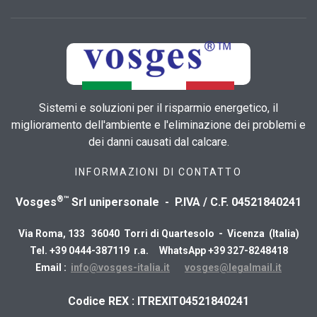
Sistemi e soluzioni per il risparmio energetico, il
miglioramento dell'ambiente e l'eliminazione dei problemi e
dei danni causati dal calcare.
INFORMAZIONI DI CONTATTO
®™
Vosges
Srl unipersonale - P.IVA / C.F. 04521840241
Via Roma, 133 36040 Torri di Quartesolo - Vicenza (Italia)
Tel. +39 0444-387119 r.a. WhatsApp +39 327-8248418
Email :
info@vosges-italia.it
vosges@legalmail.it
​Codice REX : ITREXIT04521840241