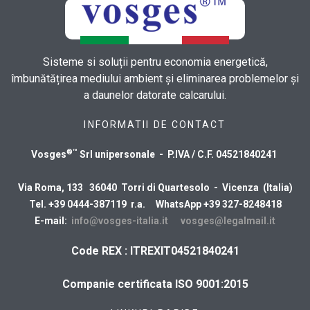
Sisteme si soluții pentru economia energetică,
îmbunătățirea mediului ambient și eliminarea problemelor și
a daunelor datorate calcarului.
INFORMATII DE CONTACT
®™
Vosges
Srl unipersonale - P.IVA / C.F. 04521840241
Via Roma, 133 36040 Torri di Quartesolo - Vicenza (Italia)
Tel. +39 0444-387119 r.a. WhatsApp +39 327-8248418
E-mail:
info@vosges-italia.it
vosges@legalmail.it
Code REX : ITREXIT04521840241
Companie certificata ISO 9001:2015