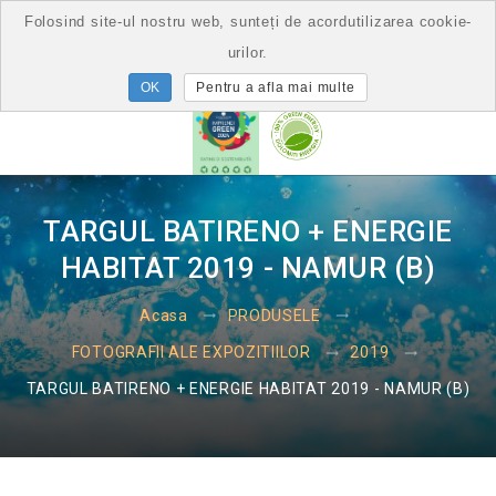
Folosind site-ul nostru web, sunteți de acordutilizarea cookie-
urilor.
Pentru a afla mai multe
TARGUL BATIRENO + ENERGIE
HABITAT 2019 - NAMUR (B)
Acasa
PRODUSELE
FOTOGRAFII ALE EXPOZITIILOR
2019
TARGUL BATIRENO + ENERGIE HABITAT 2019 - NAMUR (B)