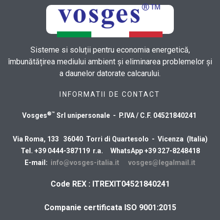
Sisteme si soluții pentru economia energetică,
îmbunătățirea mediului ambient și eliminarea problemelor și
a daunelor datorate calcarului.
INFORMATII DE CONTACT
®™
Vosges
Srl unipersonale - P.IVA / C.F. 04521840241
Via Roma, 133 36040 Torri di Quartesolo - Vicenza (Italia)
Tel. +39 0444-387119 r.a. WhatsApp +39 327-8248418
E-mail:
info@vosges-italia.it
vosges@legalmail.it
Code REX : ITREXIT04521840241
Companie certificata ISO 9001:2015