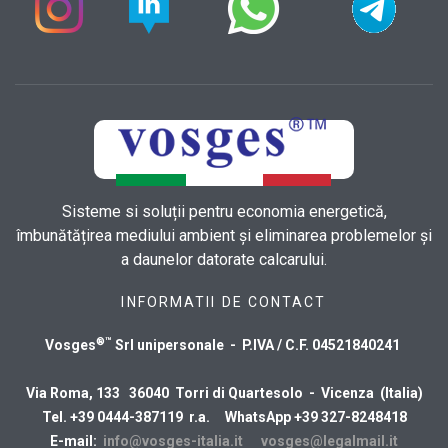
Sisteme si soluții pentru economia energetică,
îmbunătățirea mediului ambient și eliminarea problemelor și
a daunelor datorate calcarului.
INFORMATII DE CONTACT
®™
Vosges
Srl unipersonale - P.IVA / C.F. 04521840241
Via Roma, 133 36040 Torri di Quartesolo - Vicenza (Italia)
Tel. +39 0444-387119 r.a. WhatsApp +39 327-8248418
E-mail:
info@vosges-italia.it
vosges@legalmail.it