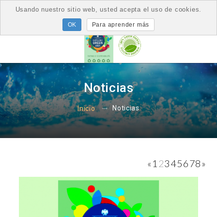
Usando nuestro sitio web, usted acepta el uso de cookies.
Para aprender más
Noticias
Noticias
Inicio
«
1
2
3
4
5
6
7
8
»