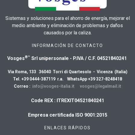
Sistemas y soluciones para el ahorro de energía, mejorar el
medio ambiente y eliminación de problemas y daños
causados por la caliza.
INFORMACIÓN DE CONTACTO
®™
Vosges
Srl unipersonale - P.IVA / C.F. 04521840241
Via Roma, 133 36040 Torri di Quartesolo - Vicenza (Italia)
Tel. +39 0444-387119 r.a. WhatsApp +39 327-8248418
Correo :
info@vosges-italia.it
vosges@legalmail.it
Code REX : ITREXIT04521840241
Empresa certificada ISO 9001:2015
ENLACES RÁPIDOS