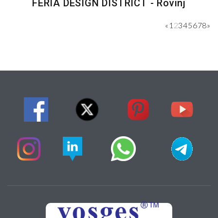
FERIA DESIGN DISTRICT - Rovinj
«
1
2
3
4
5
6
7
8
»