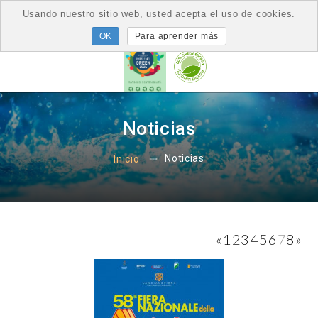
Usando nuestro sitio web, usted acepta el uso de cookies.
Para aprender más
Noticias
Noticias
Inicio
«
1
2
3
4
5
6
7
8
»