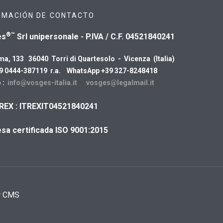
RMACIÓN DE CONTACTO
®™
es
Srl unipersonale - P.IVA / C.F. 04521840241
ma, 133 36040 Torri di Quartesolo - Vicenza (Italia)
39 0444-387119 r.a. WhatsApp +39 327-8248418
 :
info@vosges-italia.it
vosges@legalmail.it
REX : ITREXIT04521840241
sa certificada ISO 9001:2015
r CMS