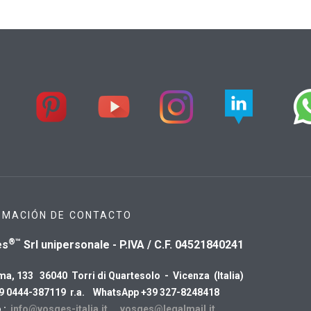
RMACIÓN DE CONTACTO
®™
es
Srl unipersonale - P.IVA / C.F. 04521840241
ma, 133 36040 Torri di Quartesolo - Vicenza (Italia)
39 0444-387119 r.a. WhatsApp +39 327-8248418
 :
info@vosges-italia.it
vosges@legalmail.it