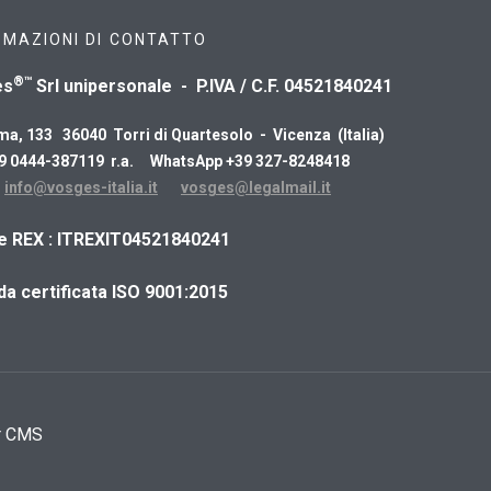
RMAZIONI DI CONTATTO
®™
es
Srl unipersonale - P.IVA / C.F. 04521840241
ma, 133 36040 Torri di Quartesolo - Vicenza (Italia)
39 0444-387119 r.a. WhatsApp +39 327-8248418
:
info@vosges-italia.it
vosges@legalmail.it
ce REX : ITREXIT04521840241
da certificata ISO 9001:2015
r CMS