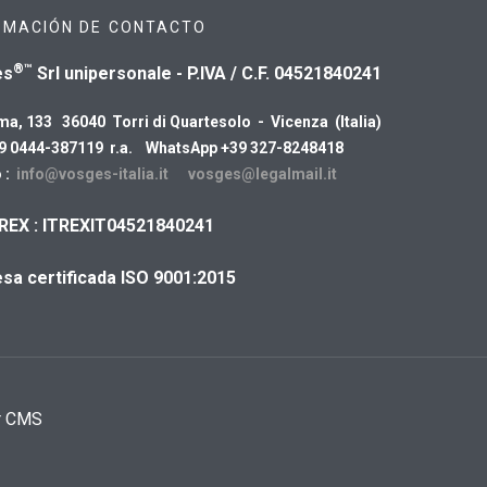
RMACIÓN DE CONTACTO
®™
es
Srl unipersonale - P.IVA / C.F. 04521840241
ma, 133 36040 Torri di Quartesolo - Vicenza (Italia)
39 0444-387119 r.a. WhatsApp +39 327-8248418
 :
info@vosges-italia.it
vosges@legalmail.it
REX : ITREXIT04521840241
sa certificada ISO 9001:2015
r CMS