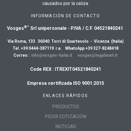
causados por la caliza.
INFORMACIÓN DE CONTACTO
®™
Vosges
Srl unipersonale - P.IVA / C.F. 04521840241
Via Roma, 133 36040 Torri di Quartesolo - Vicenza (Italia)
Tel. +39 0444-387119 r.a. WhatsApp +39 327-8248418
Correo :
info@vosges-italia.it
vosges@legalmail.it
Code REX : ITREXIT04521840241
Empresa certificada ISO 9001:2015
ENLACES RÁPIDOS
PRODUCTOS
PEDIR COTIZACIÓN
NOTICIAS